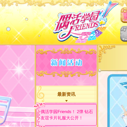
最新资讯
偶活学园Friends！ 2弹 钻石
友谊卡片礼服大公开！