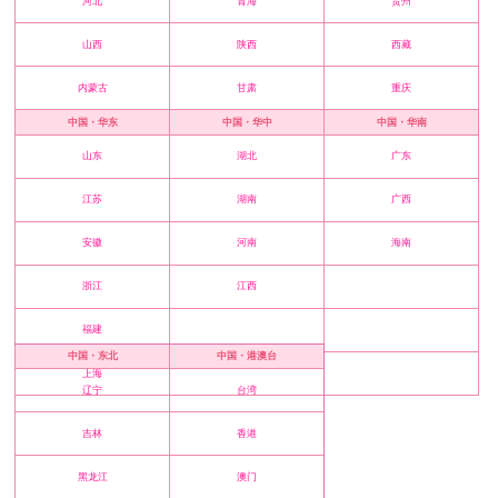
河北
青海
贵州
山西
陕西
西藏
内蒙古
甘肃
重庆
中国・华东
中国・华中
中国・华南
山东
湖北
广东
江苏
湖南
广西
安徽
河南
海南
浙江
江西
福建
中国・东北
中国・港澳台
上海
辽宁
台湾
吉林
香港
黑龙江
澳门