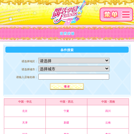
条件搜索
请选择地区：
请选择城市：
请输入店铺名称：
中国・华北
中国・西北
中国・西南
北京
宁夏
四川
天津
新疆
云南